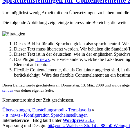
Spracheinstellungen für Contentelemente 2
Um möglichst wenig Arbeit mit den Übersetzungen zu haben und die Dar
Die folgende Abbildung zeigt einige interessante Bereiche, die weite
Dieses Bild ist für alle Sprachen gleich also sprach neutral. Wir
Dieser Text muss übersetzt werden. Wir behalten die Standard(B
Dieser Text ist in der deutschen, wie in der englischen Sprachv
Das Plugin
tt_news
, wie viele andere, welche die Lokalisieru
Element auf neutral.
Flexible Contentelemente, die als Container angelegt sind, in
berücksichtigt. Wäre das flexible Contentelement an ein best
Dieser Beitrag wurde geschrieben am Donnerstag, 13. März 2008 und wurde abgel
senden
von deiner eigenen Seite.
Kommentare sind zur Zeit geschlossen.
Übersetzungen, Darstellungsmodi - Templavoila
»
«
tt_news - Konfiguration Spracheinstellungen
Internetservice - Blog läuft unter
Wordpress
2.3.2
Anpassung und Design:
bit4you :: Waldseer Str. 14 :: 88250 Weingar