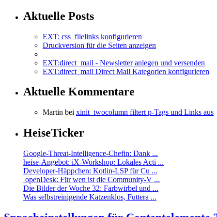
Aktuelle Posts
EXT: css_filelinks konfigurieren
Druckversion für die Seiten anzeigen
EXT:direct_mail - Newsletter anlegen und versenden
EXT:direct_mail Direct Mail Kategorien konfigurieren
Aktuelle Kommentare
Martin bei
xinit_twocolumn filtert p-Tags und Links aus
HeiseTicker
Google-Threat-Intelligence-Chefin: Dank ...
heise-Angebot: iX-Workshop: Lokales Acti ...
Developer-Häppchen: Kotlin-LSP für Cu ...
openDesk: Für wen ist die Community-V ...
Die Bilder der Woche 32: Farbwirbel und ...
Was selbstreinigende Katzenklos, Futtera ...