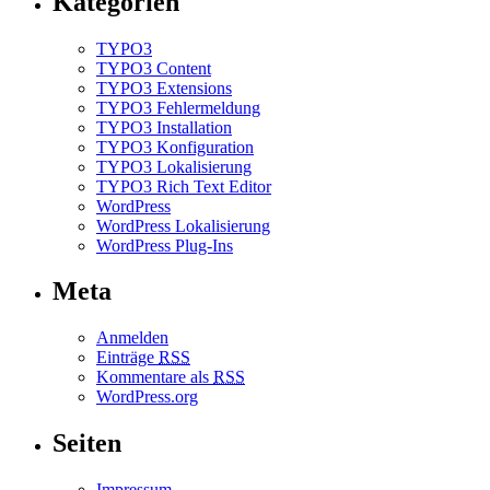
Kategorien
TYPO3
TYPO3 Content
TYPO3 Extensions
TYPO3 Fehlermeldung
TYPO3 Installation
TYPO3 Konfiguration
TYPO3 Lokalisierung
TYPO3 Rich Text Editor
WordPress
WordPress Lokalisierung
WordPress Plug-Ins
Meta
Anmelden
Einträge
RSS
Kommentare als
RSS
WordPress.org
Seiten
Impressum