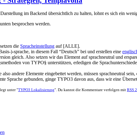
 - Strategien, Templavoila
stellung im Backend übersichtlich zu halten, lohnt es sich ein wenig 
r unten besprochen werden.
 setzen die
Spracheinstellung
auf [ALLE].
asis-)-sprache, in diesem Fall “Deutsch” bei und erstellen eine
englisc
ersion gleich. Also setzen wir das Element auf sprachneutral und erspa
ngsmethoden von TYPO§ unterstützen, erledigen die Sprachunterschiede 
 die also andere Elemente eingebettet werden, müssen sprachneutral sei
immte Sprache gebunden, ginge TYPO3 davon aus, dass wir eine Überse
egt unter "
TYPO3 Lokalisierung
". Du kannst die Kommentare verfolgen mit
RSS 2
ten